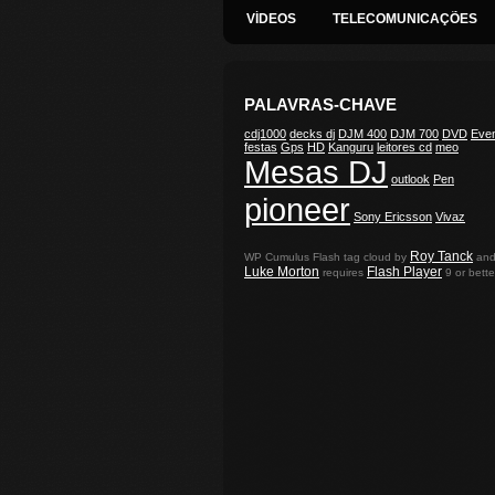
VÍDEOS
TELECOMUNICAÇÕES
PALAVRAS-CHAVE
cdj1000
decks dj
DJM 400
DJM 700
DVD
Eve
festas
Gps
HD
Kanguru
leitores cd
meo
Mesas DJ
outlook
Pen
pioneer
Sony Ericsson
Vivaz
Roy Tanck
WP Cumulus Flash tag cloud by
an
Luke Morton
Flash Player
requires
9 or bette