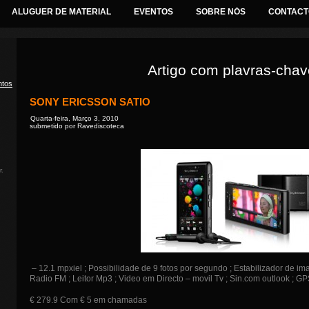
ALUGUER DE MATERIAL
EVENTOS
SOBRE NÓS
CONTACT
Artigo com plavras-chav
ntos
SONY ERICSSON SATIO
Quarta-feira, Março 3, 2010
submetido por Ravediscoteca
d
r.
– 12.1 mpxiel ; Possibilidade de 9 fotos por segundo ; Estabilizador de ima
Radio FM ; Leitor Mp3 ; Video em Directo – movil Tv ; Sin.com outlook ; G
€ 279.9 Com € 5 em chamadas