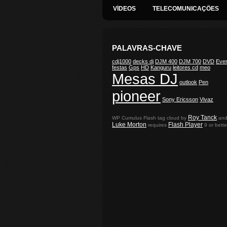
VÍDEOS
TELECOMUNICAÇÕES
PALAVRAS-CHAVE
cdj1000
decks dj
DJM 400
DJM 700
DVD
Eve
festas
Gps
HD
Kanguru
leitores cd
meo
Mesas DJ
outlook
Pen
pioneer
Sony Ericsson
Vivaz
Roy Tanck
WP Cumulus Flash tag cloud by
an
Luke Morton
Flash Player
requires
9 or bette