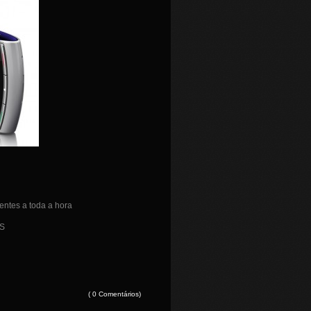
lentes a toda a hora
PS
( 0 Comentários)