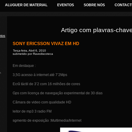
ALUGUER DE MATERIAL
EVENTOS
SOBRE NÓS
CONTACT
Artigo com plavras-chave
ntos
SONY ERICSSON VIVAZ EM HD
Terça-feira, Abril 6, 2010
submetido por Ravediscoteca
Em destaque :
d
r.
3,5G acesso á internet até 7’2Mps
Ecrã táctil de 3’2 com 16 milhões de cores
Gps com licença de navegação experimental de 30 dias
Cãmara de video com qualidade HD
leitor de mp3 3 radio FM
sgmento de exposição :Multimedia/Internet