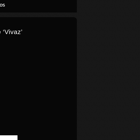
OS
 ‘Vivaz’