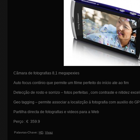
Cãmara de fotografias 8,1 megapexies
Auto focus contínio que permite um filme perfeito do início ate ao fim
Detecção de rosto e sorrizo – fotos perfeitas , com contraste e nitidez exce
Geo tagging – permite associar a localizção á fotografia com auxilio do G
Partilha directa de fotografias e videos para a Web
Perço : € 359.9
Palavras-Chave:
HD
,
Vivaz